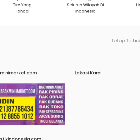
Tim Yang
Seluruh Wilayah Di
H
Handal.
Indonesia
Tetap Terhu
kminimarket.com
Lokasi Kami
astikindonesia.com