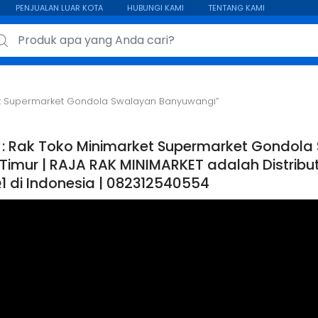
PENJUALAN LUAR KOTA
HUBUNGI KAMI
TENTANG KAMI
ch for:
et Supermarket Gondola Swalayan Banyuwangi”
 : Rak Toko Minimarket Supermarket Gondola
imur | RAJA RAK MINIMARKET adalah Distributor
1 di Indonesia | 082312540554