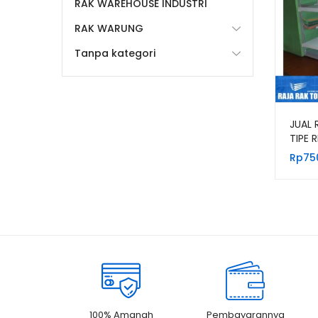
RAK WAREHOUSE INDUSTRI
RAK WARUNG
Tanpa kategori
JUAL 
TIPE 
EKON
Rp
75
100% Amanah
Pembayarannya