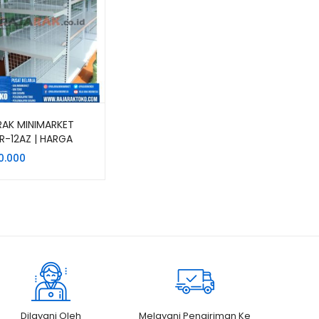
RAK MINIMARKET
RR-12AZ | HARGA
OMIS
0.000
Dilayani Oleh
Melayani Pengiriman Ke