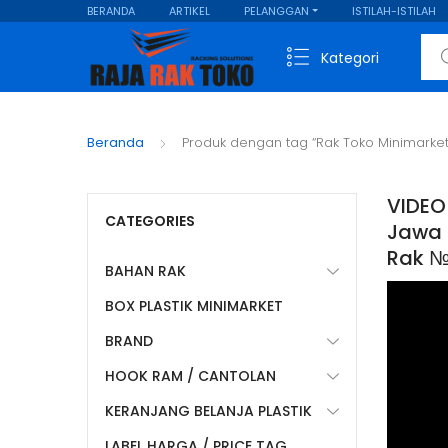
BERANDA
ARTIKEL
PELANGGAN
ISTILAH-ISTILAH
Sear
Kategori
Beranda
Produk dengan tag “Rak Toko Minimark
VIDEO
CATEGORIES
Jawa T
Rak №
BAHAN RAK
BOX PLASTIK MINIMARKET
BRAND
HOOK RAM / CANTOLAN
KERANJANG BELANJA PLASTIK
LABEL HARGA / PRICE TAG