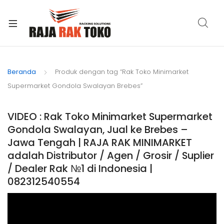
xpand
ild
Beranda
Produk dengan tag “Rak Toko Minimarket
enu
Supermarket Gondola Swalayan Brebes”
VIDEO : Rak Toko Minimarket Supermarket
Gondola Swalayan, Jual ke Brebes –
Jawa Tengah | RAJA RAK MINIMARKET
adalah Distributor / Agen / Grosir / Suplier
/ Dealer Rak №1 di Indonesia |
082312540554