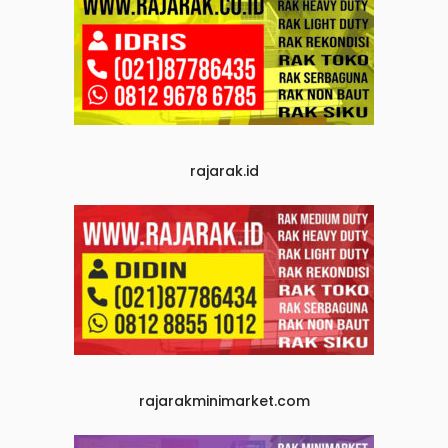
rajarak.id
rajarakminimarket.com