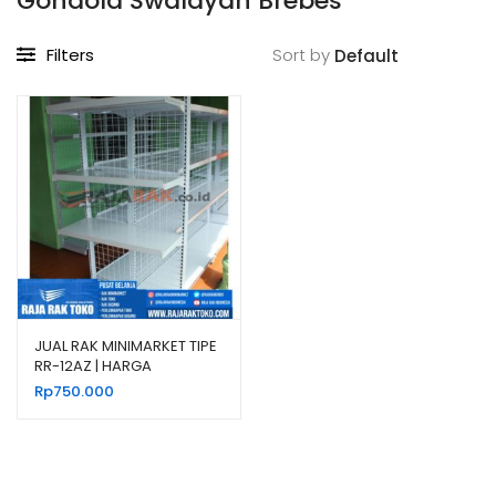
Gondola Swalayan Brebes
Filters
Sort by
JUAL RAK MINIMARKET TIPE
RR-12AZ | HARGA
EKONOMIS
Rp
750.000