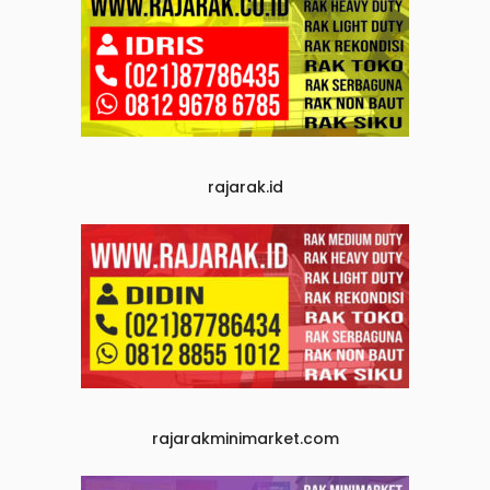
rajarak.id
rajarakminimarket.com