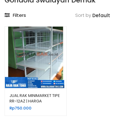
Gondola Swalayan Demak
Filters
Sort by
JUAL RAK MINIMARKET TIPE
RR-12AZ | HARGA
EKONOMIS
Rp
750.000