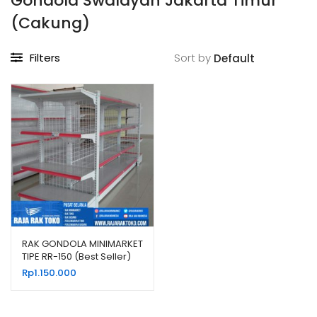
Gondola Swalayan Jakarta Timur
(Cakung)
Filters
Sort by
RAK GONDOLA MINIMARKET
TIPE RR-150 (Best Seller)
RAJARAK
Rp
1.150.000