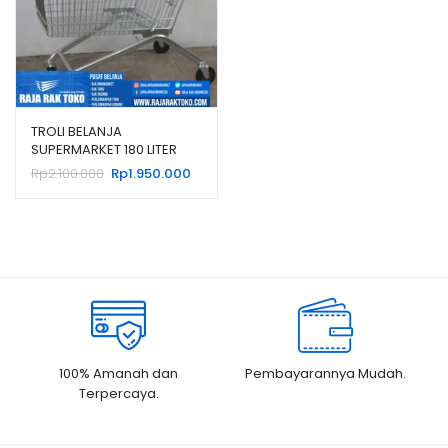
TROLI BELANJA
SUPERMARKET 180 LITER
TIPE TS-180L RAJARAK
Harga
Harga
Rp
2.100.000
Rp
1.950.000
aslinya
saat
adalah:
ini
Rp2.100.000.
adalah:
Rp1.950.000.
100% Amanah dan
Pembayarannya Mudah.
Terpercaya.