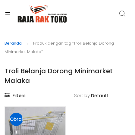
xpand
ild
Beranda
Produk dengan tag “Troli Belanja Dorong
enu
Minimarket Malaka”
Troli Belanja Dorong Minimarket
Malaka
Filters
Sort by
Obral
!