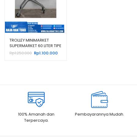
TROLLEY MINIMARKET
SUPERMARKET 60 LITER TIPE
TS-60L RAJARAK
Harga
Harga
Rp
1.250.000
Rp
1.100.000
aslinya
saat
adalah:
ini
Rp1.250.000.
adalah:
Rp1.100.000.
100% Amanah dan
Pembayarannya Mudah.
Terpercaya.