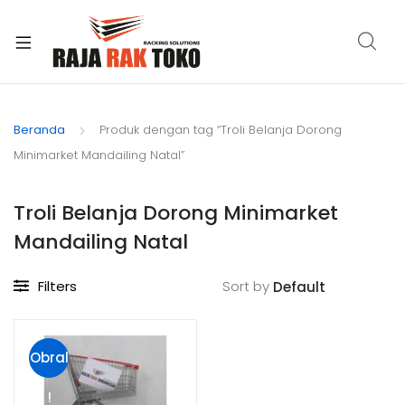
xpand
ild
Beranda
Produk dengan tag “Troli Belanja Dorong
enu
Minimarket Mandailing Natal”
Troli Belanja Dorong Minimarket
Mandailing Natal
Filters
Sort by
Obral
!