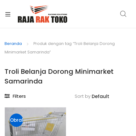
xpand
ild
Beranda
Produk dengan tag “Troli Belanja Dorong
enu
Minimarket Samarinda”
Troli Belanja Dorong Minimarket
Samarinda
Filters
Sort by
Obral
!