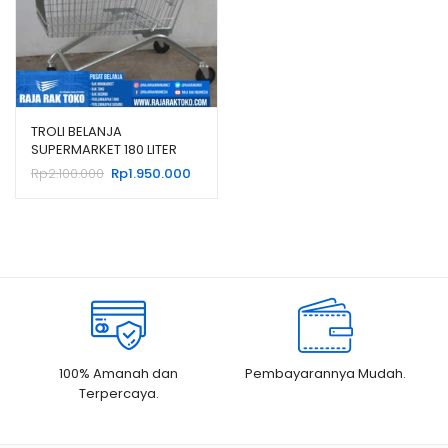
TROLI BELANJA
SUPERMARKET 180 LITER
TIPE TS-180L RAJARAK
Harga
Harga
Rp
2.100.000
Rp
1.950.000
aslinya
saat
adalah:
ini
Rp2.100.000.
adalah:
Rp1.950.000.
100% Amanah dan
Pembayarannya Mudah.
Terpercaya.