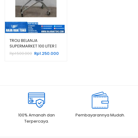
TROLI BELANJA
SUPERMARKET 100 LITER |
TROLLEY SHOPPING
Harga
Harga
Rp
1.500.000
Rp
1.250.000
aslinya
saat
adalah:
ini
Rp1.500.000.
adalah:
Rp1.250.000.
100% Amanah dan
Pembayarannya Mudah.
Terpercaya.