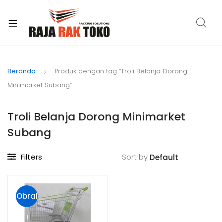
xpand
ild
Beranda
Produk dengan tag “Troli Belanja Dorong
enu
Minimarket Subang”
Troli Belanja Dorong Minimarket
Subang
Filters
Sort by
Obral
!