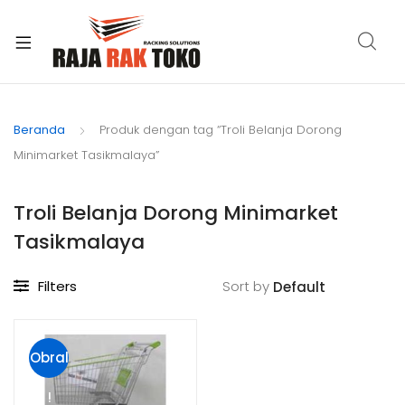
xpand
ild
Beranda
Produk dengan tag “Troli Belanja Dorong
enu
Minimarket Tasikmalaya”
Troli Belanja Dorong Minimarket
Tasikmalaya
Filters
Sort by
Obral
!