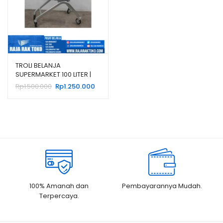
TROLI BELANJA
SUPERMARKET 100 LITER |
TROLLEY SHOPPING
Harga
Harga
Rp
1.500.000
Rp
1.250.000
aslinya
saat
adalah:
ini
Rp1.500.000.
adalah:
Rp1.250.000.
100% Amanah dan
Pembayarannya Mudah.
Terpercaya.