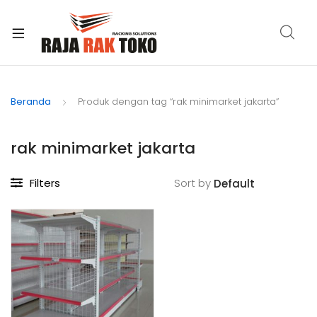
xpand
ild
Beranda
Produk dengan tag “rak minimarket jakarta”
enu
rak minimarket jakarta
Filters
Sort by