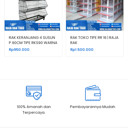
RAK KERANJANG 4 SUSUN
RAK TOKO TIPE RR 16 | RAJA
P.90CM TIPE RKS90 WARNA
RAK
HITAM & PUTIH
Rp
950.000
Rp
1.500.000
100% Amanah dan
Pembayarannya Mudah.
Terpercaya.