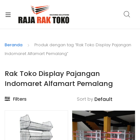
xpand
ild
Beranda
Produk dengan tag “Rak Toko Display Pajangan
enu
Indomaret Alfamart Pemalang”
Rak Toko Display Pajangan
Indomaret Alfamart Pemalang
Filters
Sort by