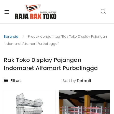
xpand
ild
Beranda
Produk dengan tag “Rak Toko Display Pajangan
enu
Indomaret Alfamart Purbalingga”
Rak Toko Display Pajangan
Indomaret Alfamart Purbalingga
Filters
Sort by