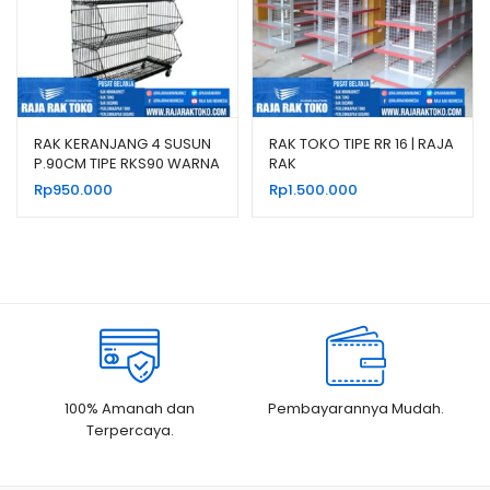
RAK KERANJANG 4 SUSUN
RAK TOKO TIPE RR 16 | RAJA
P.90CM TIPE RKS90 WARNA
RAK
HITAM & PUTIH
Rp
950.000
Rp
1.500.000
100% Amanah dan
Pembayarannya Mudah.
Terpercaya.