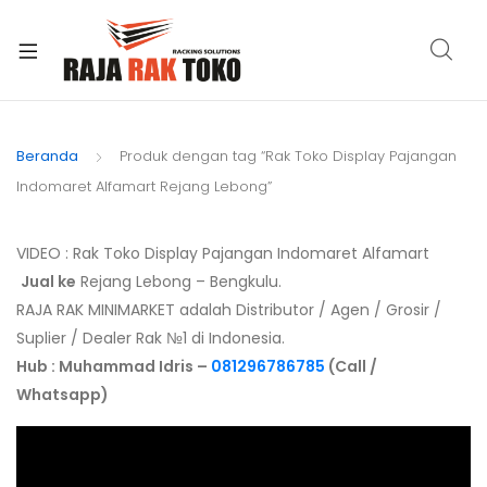
xpand
ild
Beranda
Produk dengan tag “Rak Toko Display Pajangan
enu
Indomaret Alfamart Rejang Lebong”
VIDEO : Rak Toko Display Pajangan Indomaret Alfamart
Jual ke
Rejang Lebong – Bengkulu.
RAJA RAK MINIMARKET adalah Distributor / Agen / Grosir /
Suplier / Dealer Rak №1 di Indonesia.
Hub : Muhammad Idris –
081296786785
(Call /
Whatsapp)