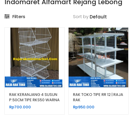
Indomaret Alfamart Rejang Lebong
Filters
Sort by
RAK KERANJANG 4 SUSUN
RAK TOKO TIPE RR 12 | RAJA
P.50CM TIPE RKS50 WARNA
RAK
HITAM & PUTIH
Rp
700.000
Rp
950.000