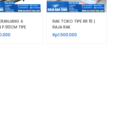
ERANJANG 4
RAK TOKO TIPE RR 16 |
 P.90CM TIPE
RAJA RAK
0 WARNA HITAM &
0.000
Rp
1.500.000