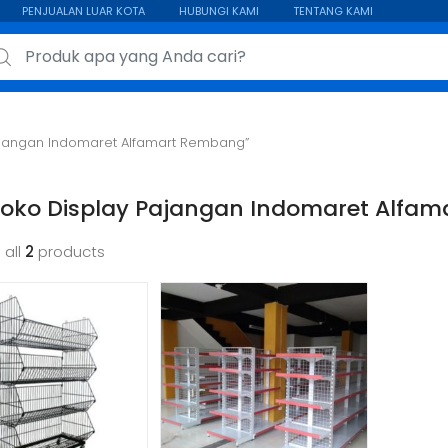
PENJUALAN LUAR KOTA
HUBUNGI KAMI
TENTANG KAMI
ch for:
ajangan Indomaret Alfamart Rembang”
Toko Display Pajangan Indomaret Alfa
 all
2
products