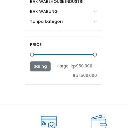
RAK WAREHOUSE INDUSTRI
RAK WARUNG
Tanpa kategori
PRICE
Harga
Harga
Harga:
Rp950.000
—
Saring
terendah
tertinggi
Rp1.500.000