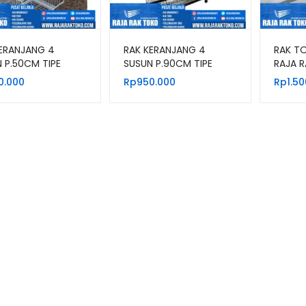
ERANJANG 4
RAK KERANJANG 4
RAK TO
 P.50CM TIPE
SUSUN P.90CM TIPE
RAJA R
0 WARNA HITAM &
RKS90 WARNA HITAM &
0.000
Rp
950.000
Rp
1.5
PUTIH