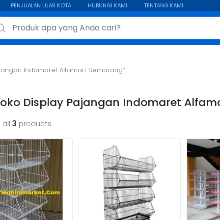
PENJUALAN LUAR KOTA
HUBUNGI KAMI
TENTANG KAMI
ch for:
ajangan Indomaret Alfamart Semarang”
Toko Display Pajangan Indomaret Alfa
 all
3
products