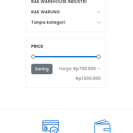
RAK WAREHOUSE INDUSTRI
RAK WARUNG
Tanpa kategori
PRICE
Harga
Harga
Harga:
Rp700.000
—
Saring
terendah
tertinggi
Rp1.500.000