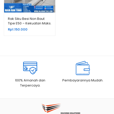
Rak Siku Besi Non Baut
Tipe E50 – Kekuatan Maks.
80 kg/Level
Rp
1.150.000
100% Amanah dan
Pembayarannya Mudah.
Terpercaya.