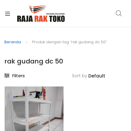
xpand
ild
Beranda
Produk dengan tag “rak gudang dc 50”
enu
rak gudang dc 50
Filters
Sort by