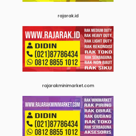
rajarak.id
rajarakminimarket.com