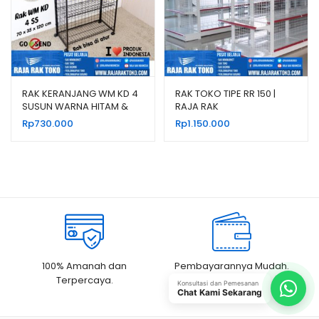
RAK KERANJANG WM KD 4
RAK TOKO TIPE RR 150 |
SUSUN WARNA HITAM &
RAJA RAK
PUTIH
Rp
730.000
Rp
1.150.000
100% Amanah dan
Pembayarannya Mudah.
Terpercaya.
Konsultasi dan Pemesanan
Chat Kami Sekarang