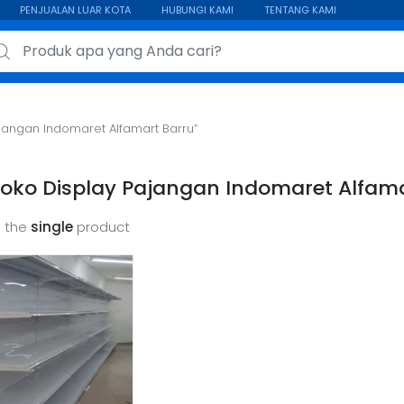
PENJUALAN LUAR KOTA
HUBUNGI KAMI
TENTANG KAMI
ch for:
jangan Indomaret Alfamart Barru”
oko Display Pajangan Indomaret Alfama
 the
single
product