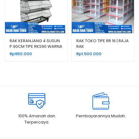
RAK KERANJANG 4 SUSUN
RAK TOKO TIPE RR 16 | RAJA
P.90CM TIPE RKS90 WARNA
RAK
HITAM & PUTIH
Rp
950.000
Rp
1.500.000
100% Amanah dan
Pembayarannya Mudah.
Terpercaya.