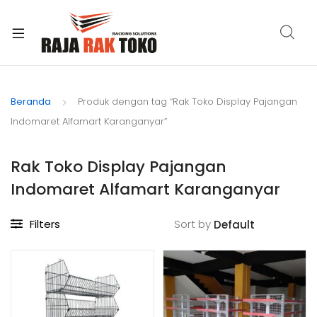
xpand
ild
Beranda
Produk dengan tag “Rak Toko Display Pajangan
enu
Indomaret Alfamart Karanganyar”
Rak Toko Display Pajangan
Indomaret Alfamart Karanganyar
Filters
Sort by