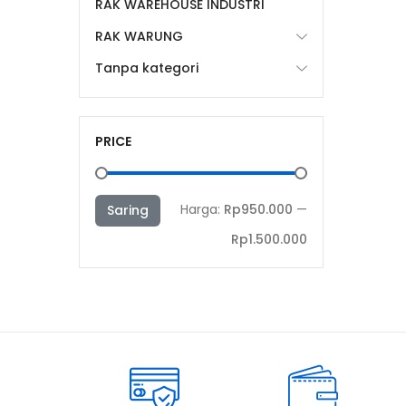
RAK WAREHOUSE INDUSTRI
RAK WARUNG
Tanpa kategori
PRICE
Harga
Harga
Harga:
Rp950.000
—
Saring
terendah
tertinggi
Rp1.500.000