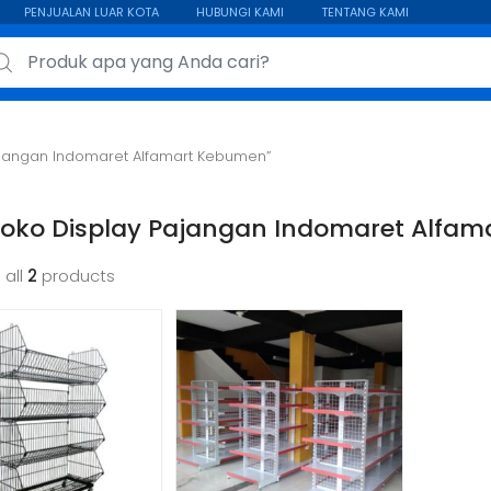
PENJUALAN LUAR KOTA
HUBUNGI KAMI
TENTANG KAMI
ch for:
ajangan Indomaret Alfamart Kebumen”
Toko Display Pajangan Indomaret Alfa
 all
2
products