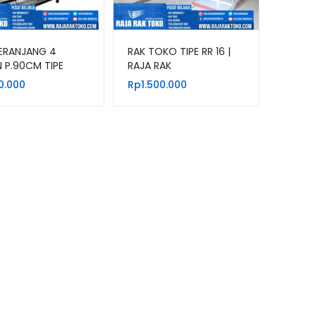
ERANJANG 4
RAK TOKO TIPE RR 16 |
 P.90CM TIPE
RAJA RAK
0 WARNA HITAM &
0.000
Rp
1.500.000