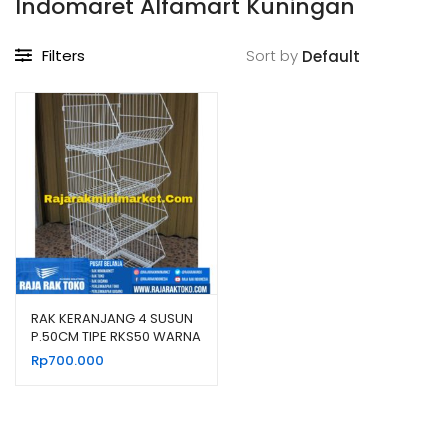
Indomaret Alfamart Kuningan
Filters
Sort by
RAK KERANJANG 4 SUSUN
P.50CM TIPE RKS50 WARNA
HITAM & PUTIH
Rp
700.000