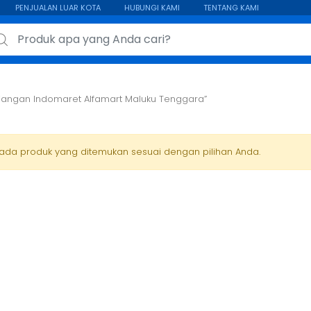
PENJUALAN LUAR KOTA
HUBUNGI KAMI
TENTANG KAMI
ch for:
ajangan Indomaret Alfamart Maluku Tenggara”
 ada produk yang ditemukan sesuai dengan pilihan Anda.