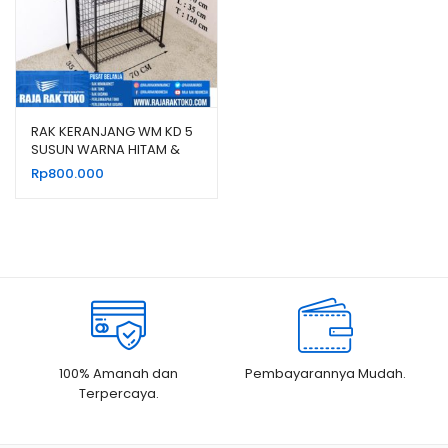
RAK KERANJANG WM KD 5
SUSUN WARNA HITAM &
PUTIH
Rp
800.000
100% Amanah dan
Pembayarannya Mudah.
Terpercaya.