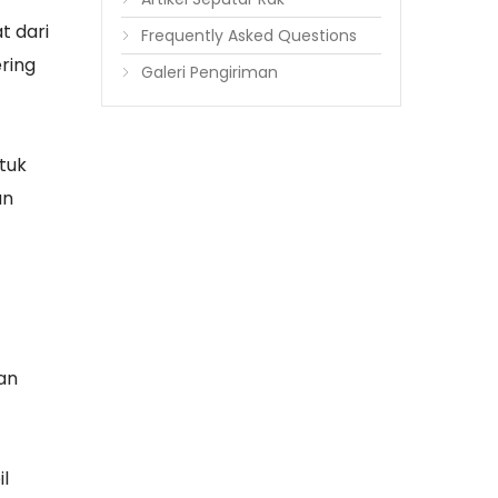
t dari
Frequently Asked Questions
ering
Galeri Pengiriman
tuk
an
dan
l