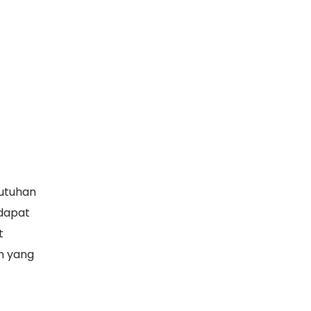
butuhan
 dapat
t
n yang