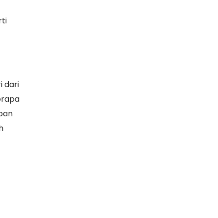
ti
 dari
erapa
eban
h