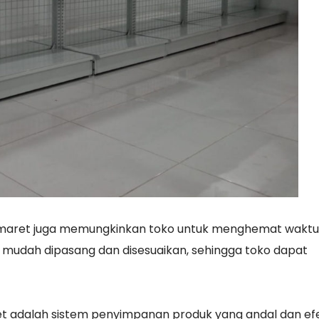
omaret juga memungkinkan toko untuk menghemat waktu
i mudah dipasang dan disesuaikan, sehingga toko dapat
t adalah sistem penyimpanan produk yang andal dan efe