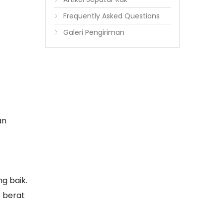
Frequently Asked Questions
Galeri Pengiriman
an
g baik.
 berat