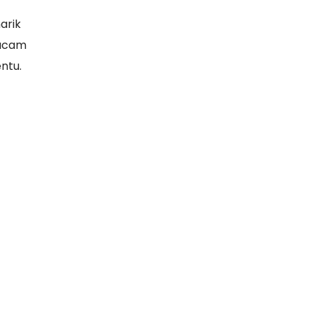
arik
macam
ntu.