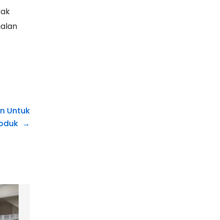
rak
ualan
n Untuk
oduk