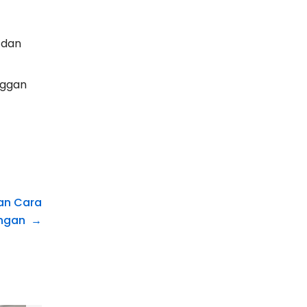
 dan
nggan
dan Cara
ngan