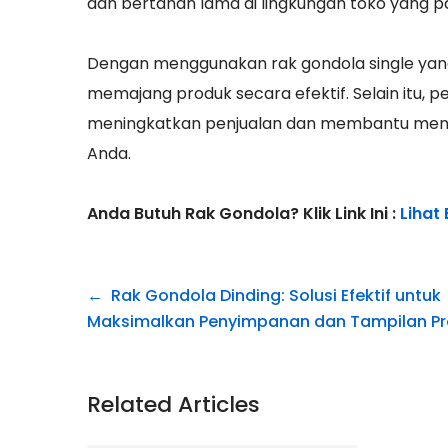
dan bertahan lama di lingkungan toko yang p
Dengan menggunakan rak gondola single yan
memajang produk secara efektif. Selain itu,
meningkatkan penjualan dan membantu menci
Anda.
Anda Butuh Rak Gondola? Klik Link Ini :
Lihat
Navigasi
Rak Gondola Dinding: Solusi Efektif untuk
pos
Maksimalkan Penyimpanan dan Tampilan P
Related Articles