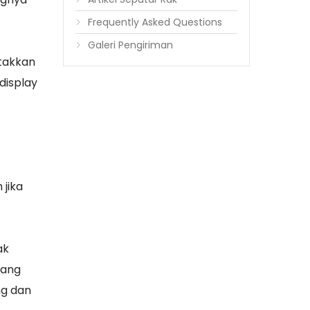
Frequently Asked Questions
Galeri Pengiriman
takkan
display
jika
ak
yang
ng dan