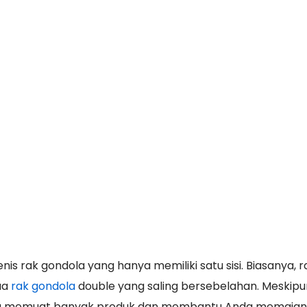
is rak gondola yang hanya memiliki satu sisi. Biasanya, ra
dua
rak gondola
double yang saling bersebelahan. Meskip
ap bisa memuat banyak produk dan membantu Anda memaja